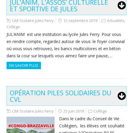
JUL’ANIM, L’ASSOS’ CULTURELLE
ET SPORTIVE DE JULES
Cité Scolaire Jules Ferry
12 septembre 2019
Actualités
,
Collège
JUL’ANIM est une institution au lycée Jules Ferry. Pour vous
en rendre compte, regardez autour de vous: le foyer convivial
où vous vous retrouvez, les bancs multicolores et en béton
dans la cour sur lesquels vous aimez faire une pause,…
EN SAVOIR PLUS
OPÉRATION PILES SOLIDAIRES DU
CVL
Cité Scolaire Jules Ferry
25 juin 2019
Collège
Dans le cadre du Conseil de Vie
Collégien, les élèves ont souhaité
participer à l’Opération PILES