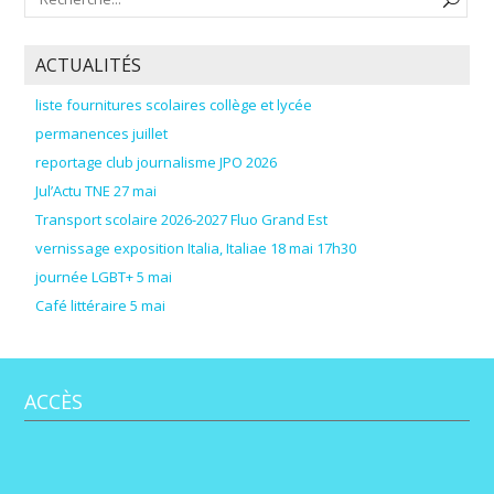
ACTUALITÉS
liste fournitures scolaires collège et lycée
permanences juillet
reportage club journalisme JPO 2026
Jul’Actu TNE 27 mai
Transport scolaire 2026-2027 Fluo Grand Est
vernissage exposition Italia, Italiae 18 mai 17h30
journée LGBT+ 5 mai
Café littéraire 5 mai
ACCÈS