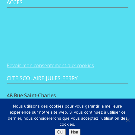
ACCÈS
Revoir mon consentement aux cookies
CITÉ SCOLAIRE JULES FERRY
48 Rue Saint-Charles
88100 Saint-Dié-des-Vosges
Nous utilisons des cookies pour vous garantir la meilleure
expérience sur notre site web. Si vous continuez à utiliser ce
03 29 56 26 68
dernier, nous considérerons que vous acceptez l'utilisation des
cookies.
LIENS
Oui
Non