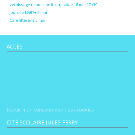
vernissage exposition Italia, Italiae 18 mai 17h30
journée LGBT+ 5 mai
Café littéraire 5 mai
ACCÈS
Revoir mon consentement aux cookies
CITÉ SCOLAIRE JULES FERRY