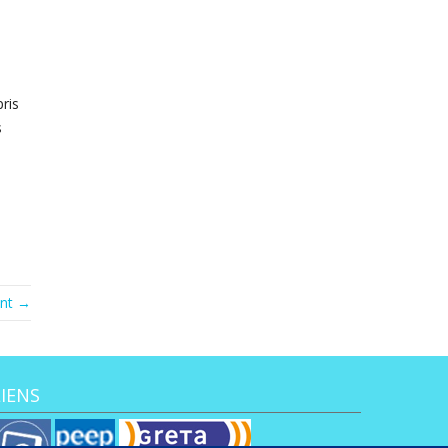
ris
s
ant →
LIENS