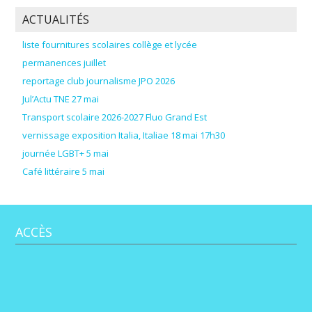
ACTUALITÉS
liste fournitures scolaires collège et lycée
permanences juillet
reportage club journalisme JPO 2026
Jul’Actu TNE 27 mai
Transport scolaire 2026-2027 Fluo Grand Est
vernissage exposition Italia, Italiae 18 mai 17h30
journée LGBT+ 5 mai
Café littéraire 5 mai
ACCÈS