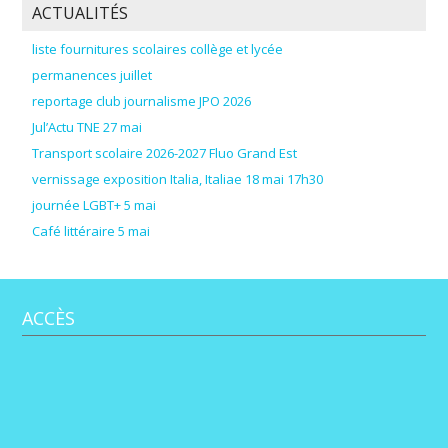
ACTUALITÉS
liste fournitures scolaires collège et lycée
permanences juillet
reportage club journalisme JPO 2026
Jul’Actu TNE 27 mai
Transport scolaire 2026-2027 Fluo Grand Est
vernissage exposition Italia, Italiae 18 mai 17h30
journée LGBT+ 5 mai
Café littéraire 5 mai
ACCÈS