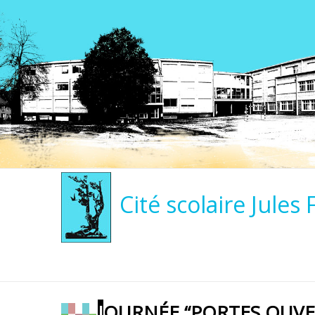
Cité scolaire Jules 
JOURNÉE “PORTES OUV