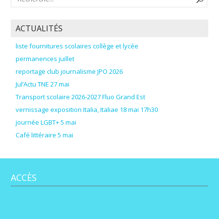
ACTUALITÉS
liste fournitures scolaires collège et lycée
permanences juillet
reportage club journalisme JPO 2026
Jul’Actu TNE 27 mai
Transport scolaire 2026-2027 Fluo Grand Est
vernissage exposition Italia, Italiae 18 mai 17h30
journée LGBT+ 5 mai
Café littéraire 5 mai
ACCÈS