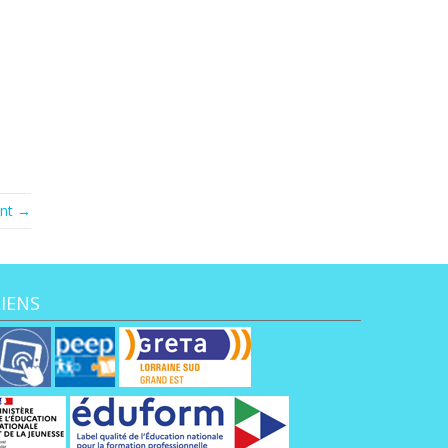
ant →
LIENS