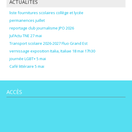
ACTUALITÉS
liste fournitures scolaires collège et lycée
permanences juillet
reportage club journalisme JPO 2026
Jul’Actu TNE 27 mai
Transport scolaire 2026-2027 Fluo Grand Est
vernissage exposition Italia, Italiae 18 mai 17h30
journée LGBT+ 5 mai
Café littéraire 5 mai
ACCÈS