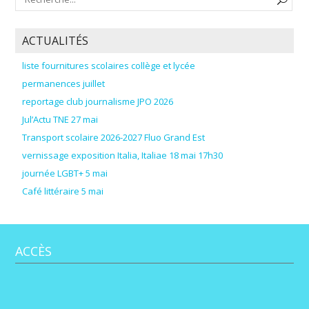
ACTUALITÉS
liste fournitures scolaires collège et lycée
permanences juillet
reportage club journalisme JPO 2026
Jul’Actu TNE 27 mai
Transport scolaire 2026-2027 Fluo Grand Est
vernissage exposition Italia, Italiae 18 mai 17h30
journée LGBT+ 5 mai
Café littéraire 5 mai
ACCÈS