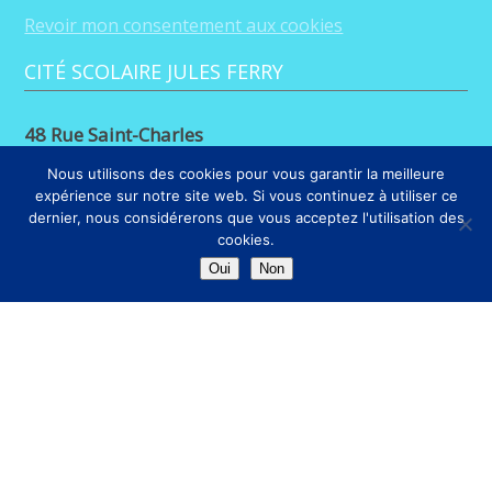
Revoir mon consentement aux cookies
CITÉ SCOLAIRE JULES FERRY
48 Rue Saint-Charles
88100 Saint-Dié-des-Vosges
Nous utilisons des cookies pour vous garantir la meilleure
expérience sur notre site web. Si vous continuez à utiliser ce
03 29 56 26 68
dernier, nous considérerons que vous acceptez l'utilisation des
cookies.
LIENS
Oui
Non
Mentions légales
– © cité scolaire Jules Ferry – ‹DM› – 2023