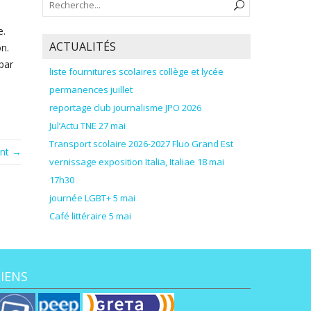
e.
ACTUALITÉS
on.
par
liste fournitures scolaires collège et lycée
permanences juillet
reportage club journalisme JPO 2026
Jul’Actu TNE 27 mai
Transport scolaire 2026-2027 Fluo Grand Est
ant →
vernissage exposition Italia, Italiae 18 mai
17h30
journée LGBT+ 5 mai
Café littéraire 5 mai
LIENS