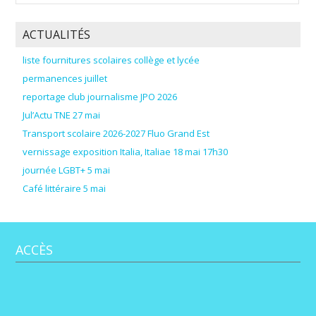
ACTUALITÉS
liste fournitures scolaires collège et lycée
permanences juillet
reportage club journalisme JPO 2026
Jul’Actu TNE 27 mai
Transport scolaire 2026-2027 Fluo Grand Est
vernissage exposition Italia, Italiae 18 mai 17h30
journée LGBT+ 5 mai
Café littéraire 5 mai
ACCÈS