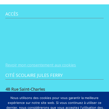
ACCÈS
Revoir mon consentement aux cookies
CITÉ SCOLAIRE JULES FERRY
48 Rue Saint-Charles
88100 Saint-Dié-des-Vosges
Nous utilisons des cookies pour vous garantir la meilleure
expérience sur notre site web. Si vous continuez à utiliser ce
03 29 56 26 68
dernier, nous considérerons que vous acceptez l'utilisation des