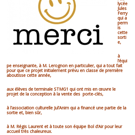
lycée
Jules
Ferry
qui a
perm
is
cette
sorti
e,
à
l’équi
pe enseignante,
à M. Lerognon en particulier,
qui a tout fait
pour que ce projet initialement prévu en classe de première
aboutisse cette année,
aux élèves de terminale STMG1
qui ont mis
en œuvre le
projet de la conception à la vente des porte-clés,
à l’association culturelle Jul’Anim qui a financé une partie de la
sortie
et, bien sûr,
à M. Régis Laurent et à toute son équipe Bol d’Air pour leur
accueil très chaleureux.