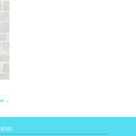
ant →
LIENS