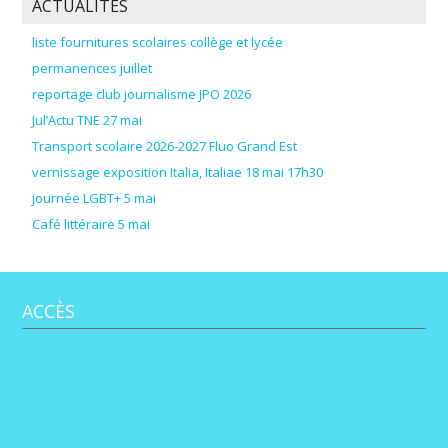
ACTUALITÉS
liste fournitures scolaires collège et lycée
permanences juillet
reportage club journalisme JPO 2026
Jul’Actu TNE 27 mai
Transport scolaire 2026-2027 Fluo Grand Est
vernissage exposition Italia, Italiae 18 mai 17h30
journée LGBT+ 5 mai
Café littéraire 5 mai
ACCÈS