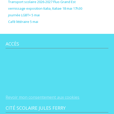
Transport scolaire 2026-2027 Fluo Grand Est
vernissage exposition Italia, Italiae 18 mai 17h30
journée LGBT+ 5 mai
Café littéraire 5 mai
ACCÈS
Revoir mon consentement aux cookies
CITÉ SCOLAIRE JULES FERRY