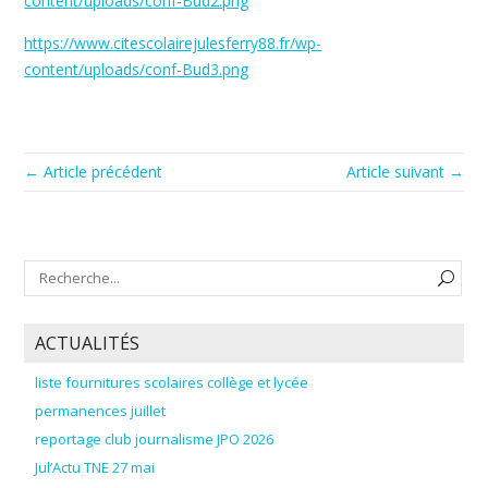
content/uploads/conf-Bud2.png
https://www.citescolairejulesferry88.fr/wp-
content/uploads/conf-Bud3.png
← Article précédent
Article suivant →
ACTUALITÉS
liste fournitures scolaires collège et lycée
permanences juillet
reportage club journalisme JPO 2026
Jul’Actu TNE 27 mai