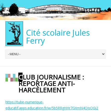
Cité scolaire Jules
Ferry
CLUB JOURNALISME :
REPORTAGE ANTI-
HARCÈLEMENT
https://tube-numerique-
educatif.apps.education.fr/w/5b5RRgHHr7GXmN4QJsQGi2